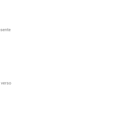
esente
 verso