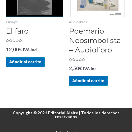
Ensayo
Audiolibros
El faro
Poemario
Neosimbolista
Valorado
– Audiolibro
12,00
€
en
IVA incl.
0
de
5
Añadir al carrito
Valorado
2,50
€
en
IVA incl.
0
de
5
Añadir al carrito
Copyright © 2021 Editorial Alaire | Todos los derechos
reservados