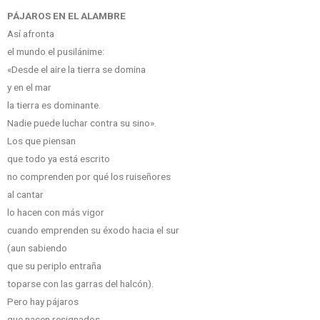
PÁJAROS EN EL ALAMBRE
Así afronta
el mundo el pusilánime:
«Desde el aire la tierra se domina
y en el mar
la tierra es dominante.
Nadie puede luchar contra su sino».
Los que piensan
que todo ya está escrito
no comprenden por qué los ruiseñores
al cantar
lo hacen con más vigor
cuando emprenden su éxodo hacia el sur
(aun sabiendo
que su periplo entraña
toparse con las garras del halcón).
Pero hay pájaros
que nacen resignados