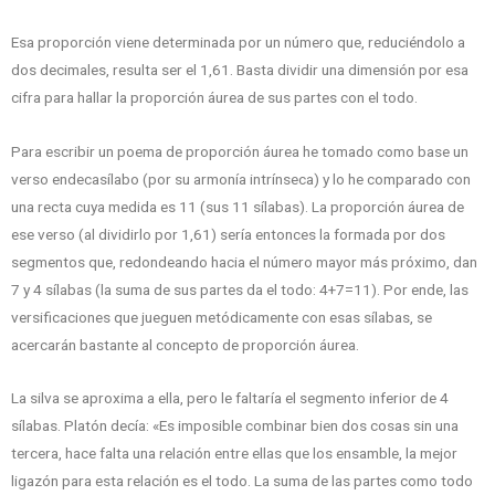
Esa proporción viene determinada por un número que, reduciéndolo a
dos decimales, resulta ser el 1,61. Basta dividir una dimensión por esa
cifra para hallar la proporción áurea de sus partes con el todo.
Para escribir un poema de proporción áurea he tomado como base un
verso endecasílabo (por su armonía intrínseca) y lo he comparado con
una recta cuya medida es 11 (sus 11 sílabas). La proporción áurea de
ese verso (al dividirlo por 1,61) sería entonces la formada por dos
segmentos que, redondeando hacia el número mayor más próximo, dan
7 y 4 sílabas (la suma de sus partes da el todo: 4+7=11). Por ende, las
versificaciones que jueguen metódicamente con esas sílabas, se
acercarán bastante al concepto de proporción áurea.
La silva se aproxima a ella, pero le faltaría el segmento inferior de 4
sílabas. Platón decía: «Es imposible combinar bien dos cosas sin una
tercera, hace falta una relación entre ellas que los ensamble, la mejor
ligazón para esta relación es el todo. La suma de las partes como todo