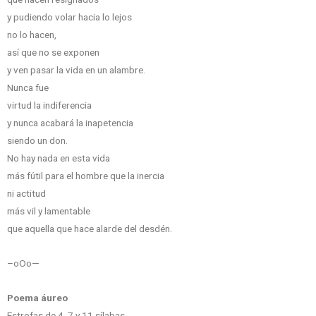
y pudiendo volar hacia lo lejos
no lo hacen,
así que no se exponen
y ven pasar la vida en un alambre.
Nunca fue
virtud la indiferencia
y nunca acabará la inapetencia
siendo un don.
No hay nada en esta vida
más fútil para el hombre que la inercia
ni actitud
más vil y lamentable
que aquella que hace alarde del desdén.
–oOo—
Poema áureo
Estrofas de 4, 7 y 11 sílabas.