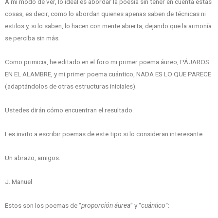
A mi modo de ver, lo ideal es abordar la poesía sin tener en cuenta estas
cosas, es decir, como lo abordan quienes apenas saben de técnicas ni
estilos y, si lo saben, lo hacen con mente abierta, dejando que la armonía
se perciba sin más.
Como primicia, he editado en el foro mi primer poema áureo, PÁJAROS
EN EL ALAMBRE, y mi primer poema cuántico, NADA ES LO QUE PARECE
(adaptándolos de otras estructuras iniciales).
Ustedes dirán cómo encuentran el resultado.
Les invito a escribir poemas de este tipo si lo consideran interesante.
Un abrazo, amigos.
J. Manuel
Estos son los poemas de “
proporción áurea
” y “
cuántico
“: