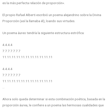
es la más perfecta relación de proporción».
El propio Rafael Alberti escribió un poema alejandrino sobre la Divina
Proporción (así la llamaba él), loando sus virtudes.
Un poema áureo tendría la siguiente estructura estrófica:
4.4.4.4
7.7.7.7.7.7.7
11.11.11.11.11.11.11.11.11.11.11
4.4.4.4
7.7.7.7.7.7.7
11.11.11.11.11.11.11.11.11.11.11
…
Ahora solo queda determinar si esta combinación poética, basada en la
proporción áurea, le confiere a un poema las hermosas cualidades que