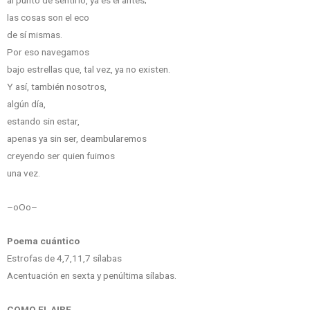
al punto de sentirlo, ya es el antes;
las cosas son el eco
de sí mismas.
Por eso navegamos
bajo estrellas que, tal vez, ya no existen.
Y así, también nosotros,
algún día,
estando sin estar,
apenas ya sin ser, deambularemos
creyendo ser quien fuimos
una vez.
–oOo–
Poema cuántico
Estrofas de 4,7,11,7 sílabas
Acentuación en sexta y penúltima sílabas.
COMO EL AIRE