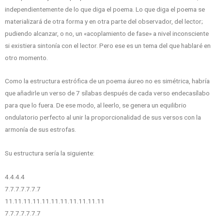
independientemente de lo que diga el poema. Lo que diga el poema se
materializará de otra forma y en otra parte del observador, del lector;
pudiendo alcanzar, o no, un «acoplamiento de fase» a nivel inconsciente
si existiera sintonía con el lector. Pero ese es un tema del que hablaré en
otro momento.
Como la estructura estrófica de un poema áureo no es simétrica, habría
que añadirle un verso de 7 sílabas después de cada verso endecasílabo
para que lo fuera. De ese modo, al leerlo, se genera un equilibrio
ondulatorio perfecto al unir la proporcionalidad de sus versos con la
armonía de sus estrofas.
Su estructura sería la siguiente:
4.4.4.4
7.7.7.7.7.7.7
11.11.11.11.11.11.11.11.11.11.11
7.7.7.7.7.7.7