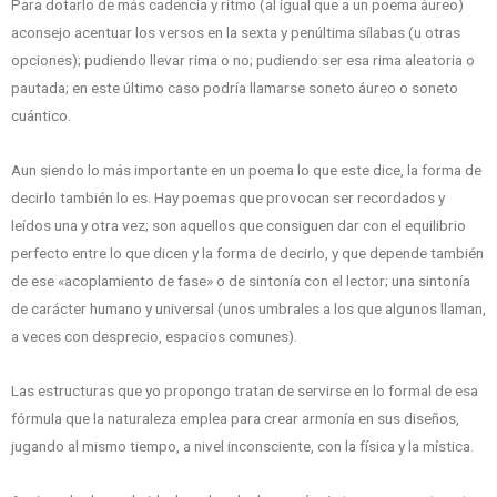
Para dotarlo de más cadencia y ritmo (al igual que a un poema áureo)
aconsejo acentuar los versos en la sexta y penúltima sílabas (u otras
opciones); pudiendo llevar rima o no; pudiendo ser esa rima aleatoria o
pautada; en este último caso podría llamarse soneto áureo o soneto
cuántico.
Aun siendo lo más importante en un poema lo que este dice, la forma de
decirlo también lo es. Hay poemas que provocan ser recordados y
leídos una y otra vez; son aquellos que consiguen dar con el equilibrio
perfecto entre lo que dicen y la forma de decirlo, y que depende también
de ese «acoplamiento de fase» o de sintonía con el lector; una sintonía
de carácter humano y universal (unos umbrales a los que algunos llaman,
a veces con desprecio, espacios comunes).
Las estructuras que yo propongo tratan de servirse en lo formal de esa
fórmula que la naturaleza emplea para crear armonía en sus diseños,
jugando al mismo tiempo, a nivel inconsciente, con la física y la mística.