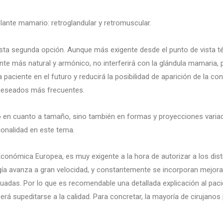
lante mamario: retroglandular y retromuscular.
esta segunda opción. Aunque más exigente desde el punto de vista t
ante más natural y armónico, no interferirá con la glándula mamaria, 
paciente en el futuro y reducirá la posibilidad de aparición de la co
deseados más frecuentes.
n cuanto a tamaño, sino también en formas y proyecciones variadas.
onalidad en este tema.
onómica Europea, es muy exigente a la hora de autorizar a los disti
gía avanza a gran velocidad, y constantemente se incorporan mejora
adas. Por lo que es recomendable una detallada explicación al paci
erá supeditarse a la calidad. Para concretar, la mayoría de cirujan