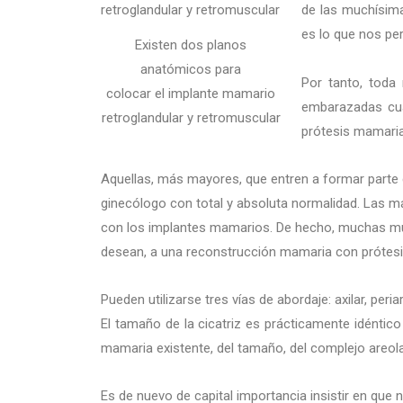
de las muchísima
es lo que nos per
Existen dos planos
anatómicos para
Por tanto, toda
colocar el implante mamario
embarazadas cua
retroglandular y retromuscular
prótesis mamaria
Aquellas, más mayores, que entren a formar parte 
ginecólogo con total y absoluta normalidad. Las 
con los implantes mamarios. De hecho, muchas muj
desean, a una reconstrucción mamaria con prótesis 
Pueden utilizarse tres vías de abordaje: axilar, peri
El tamaño de la cicatriz es prácticamente idéntic
mamaria existente, del tamaño, del complejo areola
Es de nuevo de capital importancia insistir en que