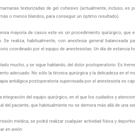
mamarias texturizadas de gel cohesivo (actualmente, incluso, es p
, más o menos blandos, para conseguir un óptimo resultado).
mensa mayoría de casos este es un procedimiento quirúrgico, que 
o. Se realiza, habitualmente, con anestesia general balanceada p
orio coordinado por el equipo de anestesistas. Un día de estancia hos
lado mucho, y se sigue hablando, del dolor postoperatorio. Es trem
iento adecuado. No sólo la técnica quirúrgica y la delicadeza en el m
apia antiálgica postoperatoria supervisada por el anestesista es capi
 integración del equipo quirúrgico, en el que los cuidados y atencio
ional del paciente, que habitualmente no se demora más allá de una s
visión médica, se podrá realizar cualquier actividad física y deportiv
lar en avión.