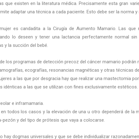
s que existen en la literatura médica. Precisamente esta gran vari
mite adaptar una técnica a cada paciente. Esto debe ser la norma y 
 mujer es candadita a la Cirugía de Aumento Mamario. Las que n
ndo lo deseen y tener una lactancia perfectamente normal sin q
s y la succión del bebé.
de los programas de detección precoz del cáncer mamario podrán rea
mamografías, ecografías, resonancias magnéticas y otras técnicas 
eres a las que por desgracia hay que realizar una mastectomia por 
idénticas a las que se utilizan con fines exclusivamente estéticos.
areolar e inframamaria.
o en todos los casos y la elevación de una u otro dependerá de la 
-pezón y del tipo de prótesis que vaya a colocarse.
 no hay dogmas universales y que se debe individualizar razonadamen