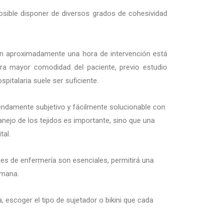
osible disponer de diversos grados de cohesividad
en aproximadamente una hora de intervención está
ara mayor comodidad del paciente, previo estudio
pitalaria suele ser suficiente.
endamente subjetivo y fácilmente solucionable con
anejo de los tejidos es importante, sino que una
tal.
nes de enfermería son esenciales, permitirá una
emana.
a, escoger el tipo de sujetador o bikini que cada