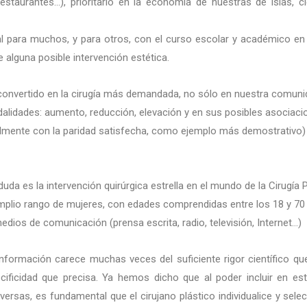
estaurantes…), prioritario en la economía de nuestras de islas, c
al para muchos, y para otros, con el curso escolar y académico en
alguna posible intervención estética.
a convertido en la cirugía más demandada, no sólo en nuestra comuni
dalidades: aumento, reducción, elevación y en sus posibles asociaci
lmente con la paridad satisfecha, como ejemplo más demostrativo)
uda es la intervención quirúrgica estrella en el mundo de la Cirugía
mplio rango de mujeres, con edades comprendidas entre los 18 y 70
dios de comunicación (prensa escrita, radio, televisión, Internet…)
nformación carece muchas veces del suficiente rigor científico que
ecificidad que precisa. Ya hemos dicho que al poder incluir en 
diversas, es fundamental que el cirujano plástico individualice y s