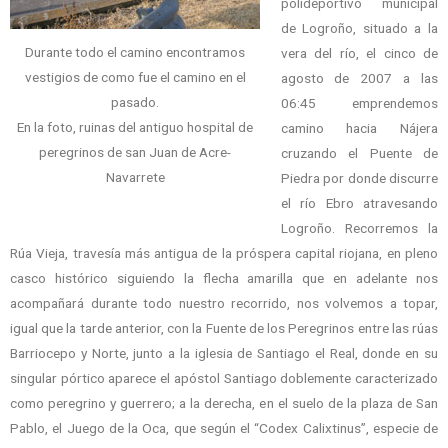
polideportivo municipal
de Logroño, situado a la
Durante todo el camino encontramos
vera del río, el cinco de
vestigios de como fue el camino en el
agosto de 2007 a las
pasado.
06:45 emprendemos
En la foto, ruinas del antiguo hospital de
camino hacia Nájera
peregrinos de san Juan de Acre-
cruzando el Puente de
Navarrete
Piedra por donde discurre
el río Ebro atravesando
Logroño. Recorremos la
Rúa Vieja, travesía más antigua de la próspera capital riojana, en pleno
casco histórico siguiendo la flecha amarilla que en adelante nos
acompañará durante todo nuestro recorrido, nos volvemos a topar,
igual que la tarde anterior, con la Fuente de los Peregrinos entre las rúas
Barriocepo y Norte, junto a la iglesia de Santiago el Real, donde en su
singular pórtico aparece el apóstol Santiago doblemente caracterizado
como peregrino y guerrero; a la derecha, en el suelo de la plaza de San
Pablo, el Juego de la Oca, que según el “Codex Calixtinus”, especie de