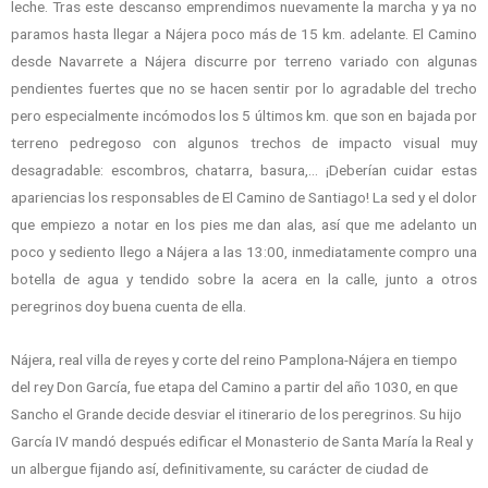
leche. Tras este descanso emprendimos nuevamente la marcha y ya no
paramos hasta llegar a Nájera poco más de 15 km. adelante. El Camino
desde Navarrete a Nájera discurre por terreno variado con algunas
pendientes fuertes que no se hacen sentir por lo agradable del trecho
pero especialmente incómodos los 5 últimos km. que son en bajada por
terreno pedregoso con algunos trechos de impacto visual muy
desagradable: escombros, chatarra, basura,… ¡Deberían cuidar estas
apariencias los responsables de El Camino de Santiago! La sed y el dolor
que empiezo a notar en los pies me dan alas, así que me adelanto un
poco y sediento llego a Nájera a las 13:00, inmediatamente compro una
botella de agua y tendido sobre la acera en la calle, junto a otros
peregrinos doy buena cuenta de ella.
Nájera, real villa de reyes y corte del reino Pamplona-Nájera en tiempo
del rey Don García, fue etapa del Camino a partir del año 1030, en que
Sancho el Grande decide desviar el itinerario de los peregrinos. Su hijo
García IV mandó después edificar el Monasterio de Santa María la Real y
un albergue fijando así, definitivamente, su carácter de ciudad de