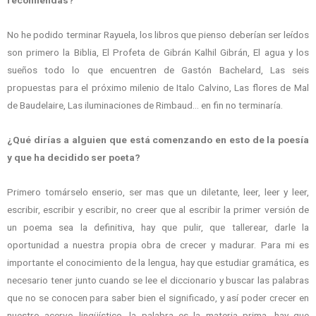
recomiendas?
No he podido terminar Rayuela, los libros que pienso deberían ser leídos
son primero la Biblia, El Profeta de Gibrán Kalhil Gibrán, El agua y los
sueños todo lo que encuentren de Gastón Bachelard, Las seis
propuestas para el próximo milenio de Italo Calvino, Las flores de Mal
de Baudelaire, Las iluminaciones de Rimbaud… en fin no terminaría.
¿Qué dirías a alguien que está comenzando en esto de la poesía
y que ha decidido ser poeta?
Primero tomárselo enserio, ser mas que un diletante, leer, leer y leer,
escribir, escribir y escribir, no creer que al escribir la primer versión de
un poema sea la definitiva, hay que pulir, que tallerear, darle la
oportunidad a nuestra propia obra de crecer y madurar. Para mi es
importante el conocimiento de la lengua, hay que estudiar gramática, es
necesario tener junto cuando se lee el diccionario y buscar las palabras
que no se conocen para saber bien el significado, y así poder crecer en
nuestro acervo lingüístico, la palabra es la materia prima, hay que