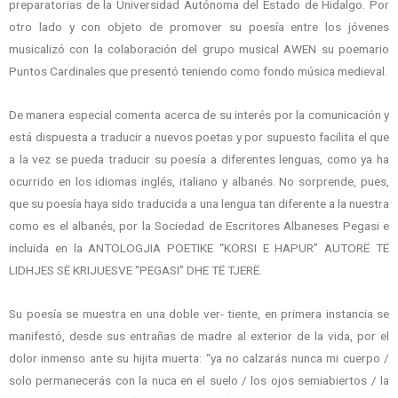
preparatorias de la Universidad Autónoma del Estado de Hidalgo. Por
otro lado y con objeto de promover su poesía entre los jóvenes
musicalizó con la colaboración del grupo musical AWEN su poemario
Puntos Cardinales que presentó teniendo como fondo música medieval.
De manera especial comenta acerca de su interés por la comunicación y
está dispuesta a traducir a nuevos poetas y por supuesto facilita el que
a la vez se pueda traducir su poesía a diferentes lenguas, como ya ha
ocurrido en los idiomas inglés, italiano y albanés. No sorprende, pues,
que su poesía haya sido traducida a una lengua tan diferente a la nuestra
como es el albanés, por la Sociedad de Escritores Albaneses Pegasi e
incluida en la ANTOLOGJIA POETIKE “KORSI E HAPUR” AUTORË TË
LIDHJES SË KRIJUESVE “PEGASI” DHE TË TJERË.
Su poesía se muestra en una doble ver- tiente, en primera instancia se
manifestó, desde sus entrañas de madre al exterior de la vida, por el
dolor inmenso ante su hijita muerta: “ya no calzarás nunca mi cuerpo /
solo permanecerás con la nuca en el suelo / los ojos semiabiertos / la