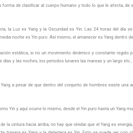
u forma de clasificar al cuerpo humano y todo lo que le afecta, de 
ria, la Luz es Yang y la Oscuridad es Yin. Las 24 horas del día se
media noche es Yin puro. Así mismo, el amanecer es Yang dentro del 
ción estática, si no un movimiento dinámico y constante regido po
s días y las noches, los periodos lunares las mareas y un largo etc
, Yang a pesar de que dentro del conjunto de hombres existe una am
omo Yin y aquí ocurre lo mismo, desde el Yin puro hasta un Yang muy
de la cintura hacia arriba, no hay que olvidar que el Yang es energía, 
rte trasera es Yang y la delantera es Yin. Esto se puede ver con cla