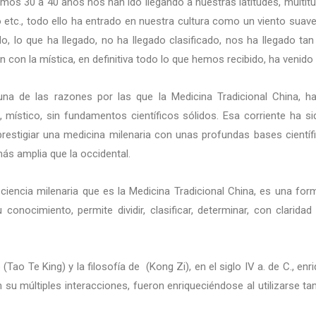
timos 30 a 40 años nos han ido llegando a nuestras latitudes, multitud
o etc., todo ello ha entrado en nuestra cultura como un viento suave
o, lo que ha llegado, no ha llegado clasificado, nos ha llegado tan
 con la mística, en definitiva todo lo que hemos recibido, ha venido 
una de las razones por las que la Medicina Tradicional China,
, místico, sin fundamentos científicos sólidos. Esa corriente ha 
restigiar una medicina milenaria con unas profundas bases científic
ás amplia que la occidental.
iencia milenaria que es la Medicina Tradicional China, es una forma
onocimiento, permite dividir, clasificar, determinar, con clarid
(Tao Te King) y la filosofía de (Kong Zi), en el siglo IV a. de C., 
 su múltiples interacciones, fueron enriqueciéndose al utilizarse 