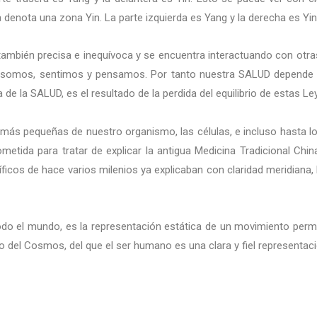
 denota una zona Yin. La parte izquierda es Yang y la derecha es Yin
 también precisa e inequívoca y se encuentra interactuando con ot
somos, sentimos y pensamos. Por tanto nuestra SALUD depende de 
a de la SALUD, es el resultado de la perdida del equilibrio de estas 
s más pequeñas de nuestro organismo, las células, e incluso hasta 
tida para tratar de explicar la antigua Medicina Tradicional Chi
cos de hace varios milenios ya explicaban con claridad meridiana,
odo el mundo, es la representación estática de un movimiento perma
nto del Cosmos, del que el ser humano es una clara y fiel representaci