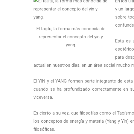
En los úl
y un larg
sobre tod
confunden
El taijitu, la forma más conocida de
representar el concepto del yin y
Esta es 
yang.
esotérico
para desp
actual en nuestros días, en un área social mucho m
El YIN y el YANG forman parte integrante de esta c
cuando se ha profundizado correctamente en su c
viceversa.
Es cierto a su vez, que filosofías como el Taoísmo 
los conceptos de energía y materia (Yang y Yin) en
filosóficas.