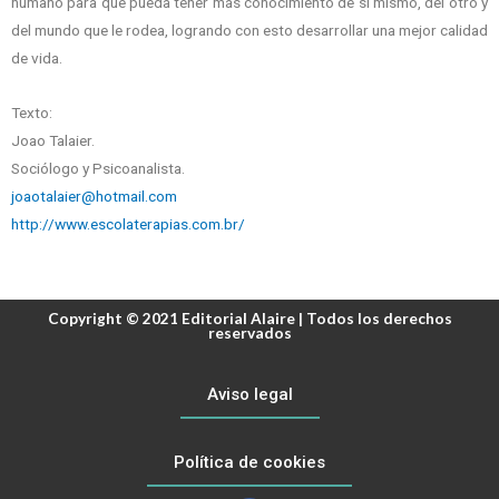
humano para que pueda tener más conocimiento de sí mismo, del otro y
del mundo que le rodea, logrando con esto desarrollar una mejor calidad
de vida.
Texto:
Joao Talaier.
Sociólogo y Psicoanalista.
joaotalaier@hotmail.com
http://www.escolaterapias.com.br/
Copyright © 2021 Editorial Alaire | Todos los derechos
reservados
Aviso legal
Política de cookies