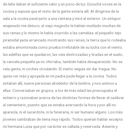
de leña daban el suficiente calor y un poco de luz. Escuché voces en la
cocina y supuse que el resto de la gente estaría allí. Al dirigirme de la
sala a la cocina pasé junto a una ventana y miré al exterior. Un estupor
enajenado me detuvo; al viejo magnolio le habían mutilado muchas de
sus ramas y lo mismo le había ocurrido a las camelias; el pequeño tejo
piramidal yacía arrancado mostrando sus raíces, la tierra que lo rodeaba
estaba amontonada como prueba irrefutable de su lucha con el viento;
las adelfas que se quedaron, las veía destrozadas y tiradas en el suelo;
la cancela pequeña ya no chirriaba, también había desaparecido. No se
veía gente, ni coches circulando. El viento seguía sin dar tregua. No
quise ver más y apoyada en mi padre pude llegar a la cocina. Todos
estaban allí, nueve personas alrededor de la lumbre, y nos unimos a
ellas. Conversaban en grupos, a los de más edad les preocupaba el
entierro y razonaban acerca de las distintas formas de llevar el cadáver
al cementerio, puesto que se estaba acercando la hora y por allí no
aparecía, ni el sacerdote, ni la funeraria, ni ser humano alguno. Los más
jóvenes cambiaban de tema muy rápido. Todos querían hablar excepto
mi hermana Luisa que por carácter es callada y reservada: Asiente y