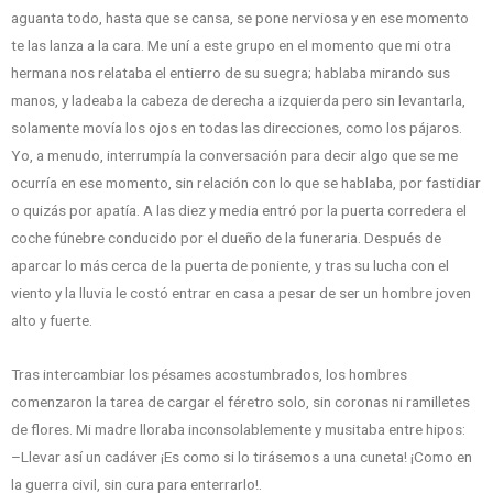
aguanta todo, hasta que se cansa, se pone nerviosa y en ese momento
te las lanza a la cara. Me uní a este grupo en el momento que mi otra
hermana nos relataba el entierro de su suegra; hablaba mirando sus
manos, y ladeaba la cabeza de derecha a izquierda pero sin levantarla,
solamente movía los ojos en todas las direcciones, como los pájaros.
Yo, a menudo, interrumpía la conversación para decir algo que se me
ocurría en ese momento, sin relación con lo que se hablaba, por fastidiar
o quizás por apatía. A las diez y media entró por la puerta corredera el
coche fúnebre conducido por el dueño de la funeraria. Después de
aparcar lo más cerca de la puerta de poniente, y tras su lucha con el
viento y la lluvia le costó entrar en casa a pesar de ser un hombre joven
alto y fuerte.
Tras intercambiar los pésames acostumbrados, los hombres
comenzaron la tarea de cargar el féretro solo, sin coronas ni ramilletes
de flores. Mi madre lloraba inconsolablemente y musitaba entre hipos:
–Llevar así un cadáver ¡Es como si lo tirásemos a una cuneta! ¡Como en
la guerra civil, sin cura para enterrarlo!.