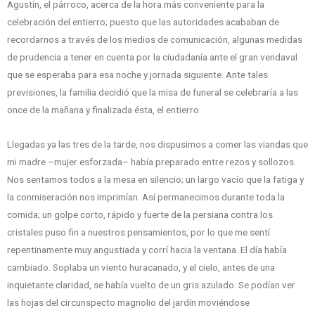
Agustín, el párroco, acerca de la hora más conveniente para la
celebración del entierro; puesto que las autoridades acababan de
recordarnos a través de los medios de comunicación, algunas medidas
de prudencia a tener en cuenta por la ciudadanía ante el gran vendaval
que se esperaba para esa noche y jornada siguiente. Ante tales
previsiones, la familia decidió que la misa de funeral se celebraría a las
once de la mañana y finalizada ésta, el entierro.
Llegadas ya las tres de la tarde, nos dispusimos a comer las viandas que
mi madre –mujer esforzada– había preparado entre rezos y sollozos.
Nos sentamos todos a la mesa en silencio; un largo vacío que la fatiga y
la conmiseración nos imprimían. Así permanecimos durante toda la
comida; un golpe corto, rápido y fuerte de la persiana contra los
cristales puso fin a nuestros pensamientos, por lo que me sentí
repentinamente muy angustiada y corrí hacia la ventana. El día había
cambiado. Soplaba un viento huracanado, y el cielo, antes de una
inquietante claridad, se había vuelto de un gris azulado. Se podían ver
las hojas del circunspecto magnolio del jardín moviéndose