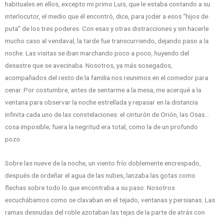
habituales en ellos, excepto mi primo Luis, que le estaba contando a su
interlocutor, el medio que él encontró, dice, para joder a esos “hijos de
puta” de los tres poderes. Con esas y otras distracciones y sin hacerle
mucho caso al vendaval, la tarde fue transcurriendo, dejando paso a la
noche. Las visitas se iban marchando poco a poco, huyendo del
desastre que se avecinaba. Nosotros, ya más sosegados,
acompañados del resto de la familia nos reunimos en el comedor para
cenar. Por costumbre, antes de sentarme a la mesa, me acerqué a la
ventana para observar la noche estrellada y repasar en la distancia
infinita cada uno de las constelaciones: el cinturón de Orión, las Osas…
cosa imposible; fuera la negritud era total, como la de un profundo
pozo.
Sobre las nueve de la noche, un viento frío doblemente encrespado,
después de ordeñar el agua de las nubes, lanzaba las gotas como
flechas sobre todo lo que encontraba a su paso. Nosotros
escuchábamos como se clavaban en el tejado, ventanas y persianas. Las
ramas desnudas del roble azotaban las tejas de la parte de atrás con