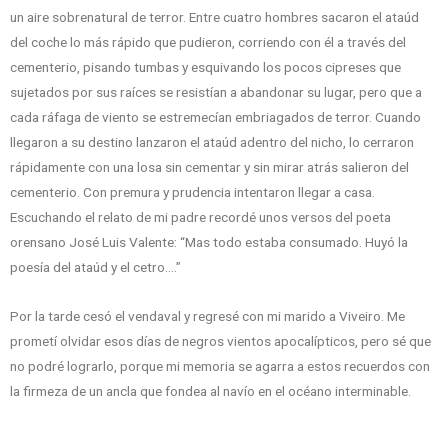
un aire sobrenatural de terror. Entre cuatro hombres sacaron el ataúd
del coche lo más rápido que pudieron, corriendo con él a través del
cementerio, pisando tumbas y esquivando los pocos cipreses que
sujetados por sus raíces se resistían a abandonar su lugar, pero que a
cada ráfaga de viento se estremecían embriagados de terror. Cuando
llegaron a su destino lanzaron el ataúd adentro del nicho, lo cerraron
rápidamente con una losa sin cementar y sin mirar atrás salieron del
cementerio. Con premura y prudencia intentaron llegar a casa.
Escuchando el relato de mi padre recordé unos versos del poeta
orensano José Luis Valente: “Mas todo estaba consumado. Huyó la
poesía del ataúd y el cetro….”
Por la tarde cesó el vendaval y regresé con mi marido a Viveiro. Me
prometí olvidar esos días de negros vientos apocalípticos, pero sé que
no podré lograrlo, porque mi memoria se agarra a estos recuerdos con
la firmeza de un ancla que fondea al navío en el océano interminable.