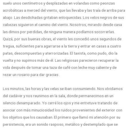
suelo unos centímetros y desplazadas en volandas como peonzas
acrobáticas a merced del viento, que las llevaba y las traía de arriba para
abajo. Las desdichadas gritaban enloquecidas. Los velos negros de sus
cabezas siguieron el camino del viento. Nosotros, mirando desde casa
las dimos por perdidas, de ninguna manera podíamos socorrerlas.
Quizá, por sus buenas obras, el viento les concedió unos segundos de
tregua, suficientes para agarrarse a la tierra y entrar en casas a cuatro
patas, descompuestas y aterrorizadas. El taxista, como pudo, dio la
vuelta y no supimos más de él. Las religiosas parecieron recuperar la
vida después de tomar una taza de café con leche muy caliente y de
rezar un rosario para dar gracias .
Los minutos, las horas y las velas se iban consumiendo. Nos olvidamos
del cadáver y nos reunimos en la sala, donde permanecimos en un
silencio desamparado. Yo cerré los ojos y me entretuve tratando de
asociar con más minuciosidad los ruidos provenientes del exterior con
los objetos que los causaban. El primero que llamó mi atención por su
persistencia, era un sonido rasposo, metálico y destemplado que se