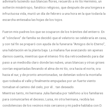
adivinarlo luciendo sus blancas flores, recuerdo a mi tío Herminio, un
solterón misántropo, fanático religioso, que después de una longeva e
infructuosa vida, murió un día de febrero a una hora en la que todavía la
escarcha entiesaba las hojas de los tojos.
Fueron mis padres los que se ocuparon de los trámites del entierro. En
el “cónclave” de familia se decidió que el velatorio se celebraría en casa,
y con tal fin se preparó con ayuda de la funeraria “Amigos de lo Eterno”,
una habitación en la planta baja. La mañana fue avanzando sin apenas
darnos cuenta, mientras que el intenso frío iba retrocediendo para dar
paso a un mediodía claro donde las nubes, unas blancas y otras grises
corrían espantadas llevando el alma de mi tío, ora hacia el norte, ora
hacia el sur, y de pronto amontonadas, se detenían sobre la montaña
que rodeaba el valle y finalmente empujadas por un fuerte viento
tomaban el camino del cielo, por él… tan deseado.
Mientras tanto, mi hermana Julia llamaba por teléfono a los familiares
para comunicarles el deceso; Luisa, mi otra hermana, recibía las
condolencias de los vecinos más cercanos y mi padre hablaba con D.