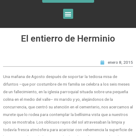
El entierro de Herminio
enero 8, 2015
Una mañana de Agosto después de soportar la tediosa misa de
difuntos –que por costumbre de mi familia se celebra a los seis meses
de un fallecimiento, en la iglesia parroquial situada sobre una pequeña
colina en el medio del valle– mi marido y yo, alejándonos de la
concurrencia, que centró su atención en el cementerio, nos acercamos al
murete que lo rodea para contemplar la bellísima vista que a nuestros
ojos se mostraba. Los oblicuos rayos del sol atravesaban la limpia y
todavía fresca atmósfera para acariciar con vehemencia la superficie de