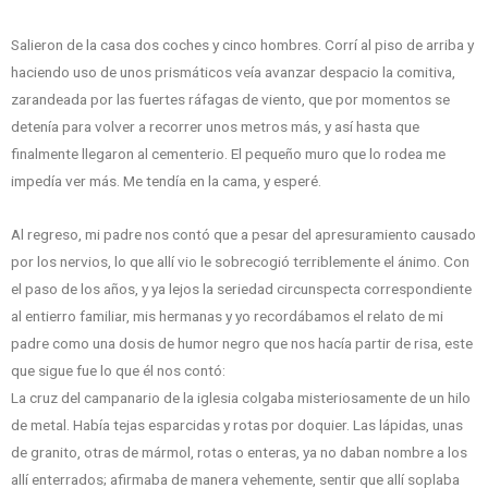
Salieron de la casa dos coches y cinco hombres. Corrí al piso de arriba y
haciendo uso de unos prismáticos veía avanzar despacio la comitiva,
zarandeada por las fuertes ráfagas de viento, que por momentos se
detenía para volver a recorrer unos metros más, y así hasta que
finalmente llegaron al cementerio. El pequeño muro que lo rodea me
impedía ver más. Me tendía en la cama, y esperé.
Al regreso, mi padre nos contó que a pesar del apresuramiento causado
por los nervios, lo que allí vio le sobrecogió terriblemente el ánimo. Con
el paso de los años, y ya lejos la seriedad circunspecta correspondiente
al entierro familiar, mis hermanas y yo recordábamos el relato de mi
padre como una dosis de humor negro que nos hacía partir de risa, este
que sigue fue lo que él nos contó:
La cruz del campanario de la iglesia colgaba misteriosamente de un hilo
de metal. Había tejas esparcidas y rotas por doquier. Las lápidas, unas
de granito, otras de mármol, rotas o enteras, ya no daban nombre a los
allí enterrados; afirmaba de manera vehemente, sentir que allí soplaba