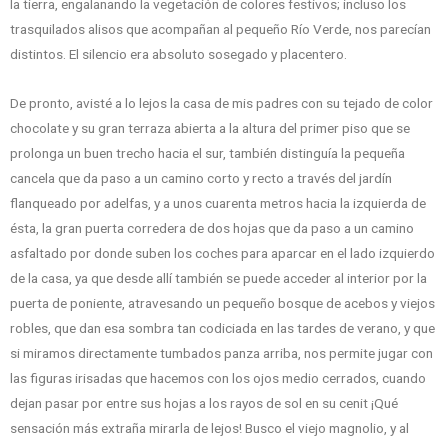
la tierra, engalanando la vegetación de colores festivos; incluso los
trasquilados alisos que acompañan al pequeño Río Verde, nos parecían
distintos. El silencio era absoluto sosegado y placentero.
De pronto, avisté a lo lejos la casa de mis padres con su tejado de color
chocolate y su gran terraza abierta a la altura del primer piso que se
prolonga un buen trecho hacia el sur, también distinguía la pequeña
cancela que da paso a un camino corto y recto a través del jardín
flanqueado por adelfas, y a unos cuarenta metros hacia la izquierda de
ésta, la gran puerta corredera de dos hojas que da paso a un camino
asfaltado por donde suben los coches para aparcar en el lado izquierdo
de la casa, ya que desde allí también se puede acceder al interior por la
puerta de poniente, atravesando un pequeño bosque de acebos y viejos
robles, que dan esa sombra tan codiciada en las tardes de verano, y que
si miramos directamente tumbados panza arriba, nos permite jugar con
las figuras irisadas que hacemos con los ojos medio cerrados, cuando
dejan pasar por entre sus hojas a los rayos de sol en su cenit ¡Qué
sensación más extraña mirarla de lejos! Busco el viejo magnolio, y al