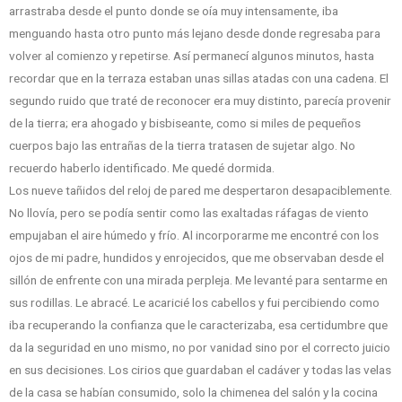
arrastraba desde el punto donde se oía muy intensamente, iba
menguando hasta otro punto más lejano desde donde regresaba para
volver al comienzo y repetirse. Así permanecí algunos minutos, hasta
recordar que en la terraza estaban unas sillas atadas con una cadena. El
segundo ruido que traté de reconocer era muy distinto, parecía provenir
de la tierra; era ahogado y bisbiseante, como si miles de pequeños
cuerpos bajo las entrañas de la tierra tratasen de sujetar algo. No
recuerdo haberlo identificado. Me quedé dormida.
Los nueve tañidos del reloj de pared me despertaron desapaciblemente.
No llovía, pero se podía sentir como las exaltadas ráfagas de viento
empujaban el aire húmedo y frío. Al incorporarme me encontré con los
ojos de mi padre, hundidos y enrojecidos, que me observaban desde el
sillón de enfrente con una mirada perpleja. Me levanté para sentarme en
sus rodillas. Le abracé. Le acaricié los cabellos y fui percibiendo como
iba recuperando la confianza que le caracterizaba, esa certidumbre que
da la seguridad en uno mismo, no por vanidad sino por el correcto juicio
en sus decisiones. Los cirios que guardaban el cadáver y todas las velas
de la casa se habían consumido, solo la chimenea del salón y la cocina