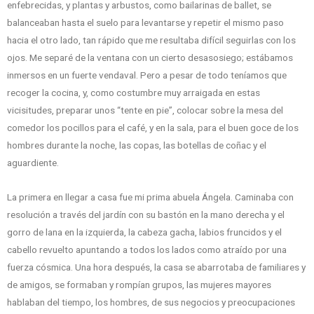
enfebrecidas, y plantas y arbustos, como bailarinas de ballet, se
balanceaban hasta el suelo para levantarse y repetir el mismo paso
hacia el otro lado, tan rápido que me resultaba difícil seguirlas con los
ojos. Me separé de la ventana con un cierto desasosiego; estábamos
inmersos en un fuerte vendaval. Pero a pesar de todo teníamos que
recoger la cocina, y, como costumbre muy arraigada en estas
vicisitudes, preparar unos “tente en pie”, colocar sobre la mesa del
comedor los pocillos para el café, y en la sala, para el buen goce de los
hombres durante la noche, las copas, las botellas de coñac y el
aguardiente.
La primera en llegar a casa fue mi prima abuela Ángela. Caminaba con
resolución a través del jardín con su bastón en la mano derecha y el
gorro de lana en la izquierda, la cabeza gacha, labios fruncidos y el
cabello revuelto apuntando a todos los lados como atraído por una
fuerza cósmica. Una hora después, la casa se abarrotaba de familiares y
de amigos, se formaban y rompían grupos, las mujeres mayores
hablaban del tiempo, los hombres, de sus negocios y preocupaciones