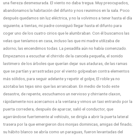
una fiereza desmesurada. El viento no daba tregua. Muy preocupados,
abandonamos la habitación del difunto y nos reunimos en la sala. Poco
después quedamos sin luz eléctrica, y no la volvimos a tener hasta el día
siguiente; a tientas, mi padre consiguió llegar hasta el difunto para
coger uno de los cuatro cirios que le alumbraban. Con él buscamos las
velas que teníamos en casa, incluso las que mi madre utilizaba de
adorno; las encendimos todas. La pesadilla aún no había comenzado.
Empezamos a escuchar el chirrido de la cancela pequeña, el sonido
lastimero de los árboles que querían dejar sus ataduras, de las ramas
que se partían y arrastradas por el viento golpeaban contra elementos
más sólidos, para seguir adelante y repetir el golpe, El roble ya no
azotaba las tejas sino que las arrancaban. En medio de todo este
desastre, de repente, escuchamos un nervioso y chirriante claxon,
rápidamente nos acercamos a la ventana y vimos un taxi entrando por la
puerta corredera, después de aparcar, salió el conductor, que
agarrándose fuertemente al vehículo, se dirigía a abrir la puerta lateral
trasera por la que emergieron dos monjas dominicas, amigas del finado;
su hábito blanco se abría como un paraguas, fueron levantadas del