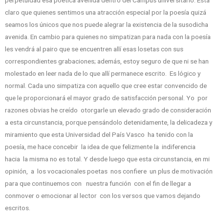
perpetuidad esa poética avenida dentro del Campus universitario. Está
claro que quienes sentimos una atracción especial por la poesía quizá
seamos los únicos que nos puede alegrar la existencia de la susodicha
avenida. En cambio para quienes no simpatizan para nada con la poesía
les vendrá al pairo que se encuentren allí esas losetas con sus
correspondientes grabaciones; además, estoy seguro de que ni se han
molestado en leer nada de lo que allí permanece escrito. Es lógico y
normal. Cada uno simpatiza con aquello que cree estar convencido de
que le proporcionará el mayor grado de satisfacción personal. Yo por
razones obvias he creído otorgarle un elevado grado de consideración
a esta circunstancia, porque pensándolo detenidamente, la delicadeza y
miramiento que esta Universidad del País Vasco ha tenido con la
poesía, me hace concebir la idea de que felizmente la indiferencia
hacia la misma no es total. Y desde luego que esta circunstancia, en mi
opinión, a los vocacionales poetas nos confiere un plus de motivación
para que continuemos con nuestra función con el fin de llegar a
conmover o emocionar al lector con los versos que vamos dejando
escritos.