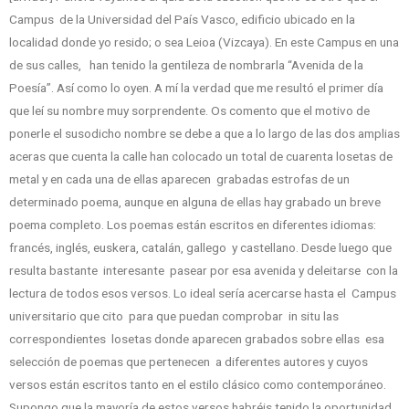
Campus de la Universidad del País Vasco, edificio ubicado en la
localidad donde yo resido; o sea Leioa (Vizcaya). En este Campus en una
de sus calles, han tenido la gentileza de nombrarla “Avenida de la
Poesía”. Así como lo oyen. A mí la verdad que me resultó el primer día
que leí su nombre muy sorprendente. Os comento que el motivo de
ponerle el susodicho nombre se debe a que a lo largo de las dos amplias
aceras que cuenta la calle han colocado un total de cuarenta losetas de
metal y en cada una de ellas aparecen grabadas estrofas de un
determinado poema, aunque en alguna de ellas hay grabado un breve
poema completo. Los poemas están escritos en diferentes idiomas:
francés, inglés, euskera, catalán, gallego y castellano. Desde luego que
resulta bastante interesante pasear por esa avenida y deleitarse con la
lectura de todos esos versos. Lo ideal sería acercarse hasta el Campus
universitario que cito para que puedan comprobar in situ las
correspondientes losetas donde aparecen grabados sobre ellas esa
selección de poemas que pertenecen a diferentes autores y cuyos
versos están escritos tanto en el estilo clásico como contemporáneo.
Supongo que la mayoría de estos versos habréis tenido la oportunidad