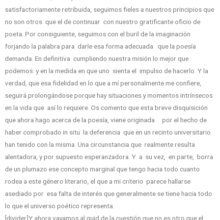
satisfactoriamente retribuida, seguimos fieles a nuestros principios que
no son otros que el de continuar con nuestro gratificante oficio de
poeta. Por consiguiente, seguimos con el buril de la imaginación
forjando la palabra para darle esa forma adecuada que la poesía
demanda. En definitiva cumpliendo nuestra misión lo mejor que
podemos y en la medida en que uno sienta el impulso de hacerlo. Y la
verdad, que esa fidelidad en lo que a mí personalmente me confiere,
seguirá prolongándose porque hay situaciones y momentos intrínsecos
en la vida que así lo requiere. Os comento que esta breve disquisición
que ahora hago acerca de la poesía, viene originada por el hecho de
haber comprobado in situ la deferencia que en un recinto universitario
han tenido con la misma. Una circunstancia que realmente resulta
alentadora, y por supuesto esperanzadora. Y a su vez, en parte, borra
de un plumazo ese concepto marginal que tengo hacia todo cuanto
rodea a este género literario, el que a mi criterio parece hallarse
asediado por esa falta de interés que generalmente se tiene hacia todo
lo que el universo poético representa.
[divider]Y ahora vayamos al quid de la cuestión que no es otro que el