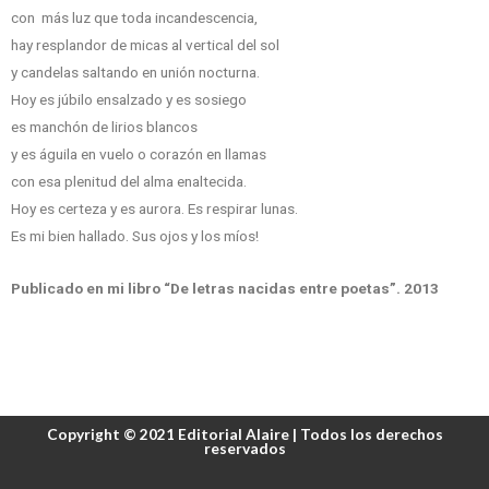
con más luz que toda incandescencia,
hay resplandor de micas al vertical del sol
y candelas saltando en unión nocturna.
Hoy es júbilo ensalzado y es sosiego
es manchón de lirios blancos
y es águila en vuelo o corazón en llamas
con esa plenitud del alma enaltecida.
Hoy es certeza y es aurora. Es respirar lunas.
Es mi bien hallado. Sus ojos y los míos!
Publicado en mi libro “De letras nacidas entre poetas”. 2013
Copyright © 2021 Editorial Alaire | Todos los derechos
reservados