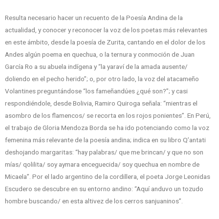
Resulta necesario hacer un recuento de la Poesía Andina de la
actualidad, y conocer y reconocer la voz de los poetas más relevantes
en este ámbito, desde la poesía de Zurita, cantando en el dolor de los
Andes algún poema en quechua, o la ternura y conmoción de Juan
García Ro a su abuela indígena y “la yaraví de la amada ausente/
doliendo en el pecho herido”; o, por otro lado, la voz del atacameño
Volantines preguntándose “los fameñandúes ¿qué son?”; y casi
respondiéndole, desde Bolivia, Ramiro Quiroga señala: “mientras el
asombro de los flamencos/ se recorta en los rojos ponientes”. En Perú,
el trabajo de Gloria Mendoza Borda se ha ido potenciando como la voz
femenina más relevante de la poesía andina; indica en su libro Q’antati
deshojando margaritas: “hay palabras/ que me brincan/ y que no son
mías/ qolilita/ soy aymara enceguecida/ soy quechua en nombre de
Micaela”. Por el lado argentino de la cordillera, el poeta Jorge Leonidas
Escudero se descubre en su entorno andino: “Aquí anduvo un tozudo
hombre buscando/ en esta altivez de los cerros sanjuaninos”.