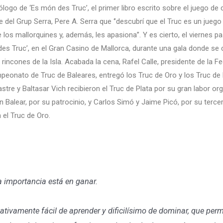
rólogo de ‘Es món des Truc’, el primer libro escrito sobre el juego d
e del Grup Serra, Pere A. Serra que ‘’descubrí que el Truc es un jueg
e los mallorquines y, además, les apasiona’’. Y es cierto, el viernes 
des Truc’, en el Gran Casino de Mallorca, durante una gala donde 
 rincones de la Isla. Acabada la cena, Rafel Calle, presidente de la 
peonato de Truc de Baleares, entregó los Truc de Oro y los Truc de 
tre y Baltasar Vich recibieron el Truc de Plata por su gran labor organ
n Balear, por su patrocinio, y Carlos Simó y Jaime Picó, por su terc
 el Truc de Oro.
la importancia está en ganar.
elativamente fácil de aprender y dificilísimo de dominar, que perm