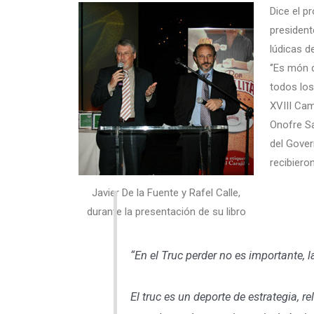
Dice el p
president
lúdicas d
‘’Es món 
todos los
XVIII Cam
Onofre Sas
del Gover
recibieron
Javier De la Fuente y Rafel Calle,
durante la presentación de su libro
“En el Truc perder no es importante, 
El truc es un deporte de estrategia, r