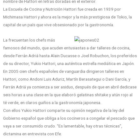
nombre de Hattori en letras doradas en el exterior.
La Escuela de Cocina y Nutrición Hattori fue creada en 1939 por
Michimasa Hattori y ahora es la mejor y la más prestigiosa de Tokio, la
capital de un país que vive obsesionado por la gastronomía.
La frecuentan los chefs más
famosos del mundo, que acuden entusiastas a dar talleres de cocina,
desde Ferrán Adriá hasta Alain Ducasse o Joel Robuchon, los preferidos
de su director, Yukio Hattori, una auténtica estrella mediática en Japón.
En 2005 cien chefs españoles de vanguardia dirigieron talleres en
Hattori, como Andoni Luis Aduriz, Martín Berasategui o Dani García, y
Ferrán Adriá ya comienza a ser asiduo, después de que en abril dedicase
seis horas a una clase en la que elaboró gelatinas shitake y atún rojo al
té verde, en claros guiños a la gastronomía japonesa.
Con ellos Yukio Hattori comparte su opinión negativa de la ley del
Gobierno español que obliga a los cocineros a congelar el pescado que
vaya a ser consumido crudo. “Es lamentable, hay otras técnicas”,
dictamina en entrevista con Efe.