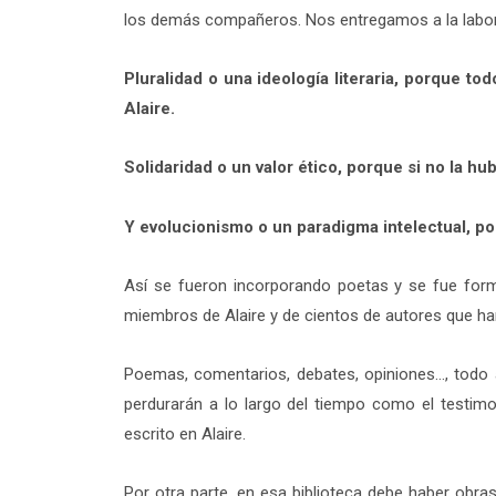
los demás compañeros. Nos entregamos a la labor 
Pluralidad o una ideología literaria, porque tod
Alaire.
Solidaridad o un valor ético, porque si no la h
Y evolucionismo o un paradigma intelectual, por
Así se fueron incorporando poetas y se fue forma
miembros de Alaire y de cientos de autores que han
Poemas, comentarios, debates, opiniones…, todo a
perdurarán a lo largo del tiempo como el testim
escrito en Alaire.
Por otra parte, en esa biblioteca debe haber obras