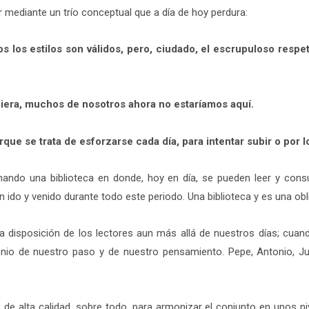
mediante un trío conceptual que a día de hoy perdura:
os los estilos son válidos, pero, ciudado, el escrupuloso respet
ubiera, muchos de nosotros ahora no estaríamos aquí.
que se trata de esforzarse cada día, para intentar subir o por l
ndo una biblioteca en donde, hoy en día, se pueden leer y consul
 ido y venido durante todo este periodo. Una biblioteca y es una ob
 disposición de los lectores aun más allá de nuestros días; cuan
onio de nuestro paso y de nuestro pensamiento. Pepe, Antonio, J
 de alta calidad, sobre todo, para armonizar el conjunto en unos niv