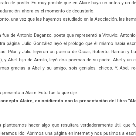
virato de postín. Es muy posible que en Alaire haya un antes y un
maduración, ahora es el momento de degustarlo.
onto, una vez que las hayamos estudiado en la Asociación, las ire
ión fue de Antonio Daganzo, poeta que representó a Vitruvio; Anton
ra página. Julio González leyó el prólogo que él mismo había escrito
s. Pilar y Julio leyeron un poema de Óscar, Roberto, Ramón y Lui
co), y Abel, hijo de Armilo, leyó dos poemas de su padre. Abel y u
mas gracias a Abel y su amigo, sois geniales, chicos. Y, Abel, re
presentó a Alaire. Esto fue lo que dije:
concepto Alaire, coincidiendo con la presentación del libro “Ala
lanteamos hacer algo que resultara verdaderamente útil, que fue
iéramos ido. Abrimos una página en internet y nos pusimos a escrib