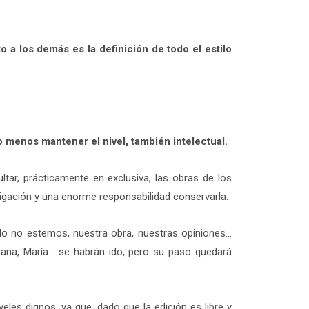
o a los demás es la definición de todo el estilo
o menos mantener el nivel, también intelectual.
tar, prácticamente en exclusiva, las obras de los
ligación y una enorme responsabilidad conservarla.
do no estemos, nuestra obra, nuestras opiniones…
uana, María… se habrán ido, pero su paso quedará
eles dignos, ya que, dado que la edición es libre y